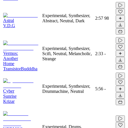
Experimental, Synthesizer,
2:57
98
Astral
Abstract, Neutral, Dark
V.D.G
Experimental, Synthesizer,
Vermos:
Scifi, Neutral, Melancholic,
2:33
-
Another
Strange
Home
TransistorBudddha
Experimental, Synthesizer,
5:56
-
Cyber
Drummachine, Neutral
Sunrise
Krizar
Experimental, Drums,