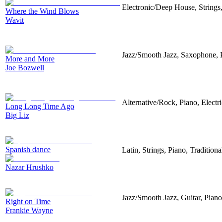
Electronic/Deep House, Strings,
Where the Wind Blows
Wavit
Jazz/Smooth Jazz, Saxophone, 
More and More
Joe Bozwell
Alternative/Rock, Piano, Electr
Long Long Time Ago
Big Liz
Spanish dance
Latin, Strings, Piano, Tradition
Nazar Hrushko
Jazz/Smooth Jazz, Guitar, Pian
Right on Time
Frankie Wayne