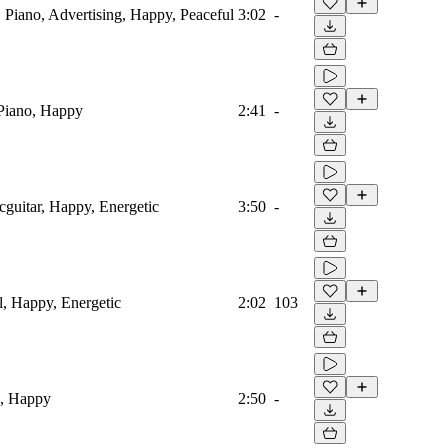
 Piano, Advertising, Happy, Peaceful
3:02
-
Piano, Happy
2:41
-
icguitar, Happy, Energetic
3:50
-
al, Happy, Energetic
2:02
103
o, Happy
2:50
-