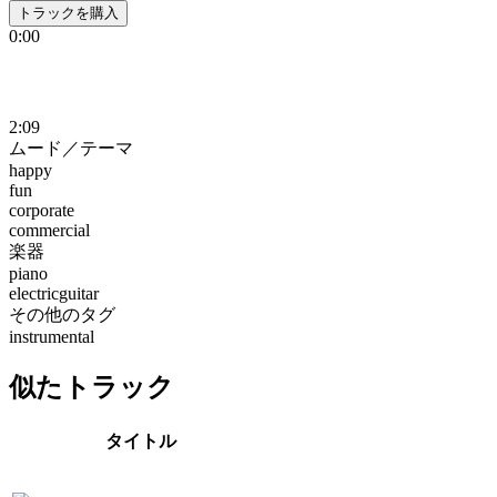
トラックを購入
0:00
2:09
ムード／テーマ
happy
fun
corporate
commercial
楽器
piano
electricguitar
その他のタグ
instrumental
似たトラック
タイトル