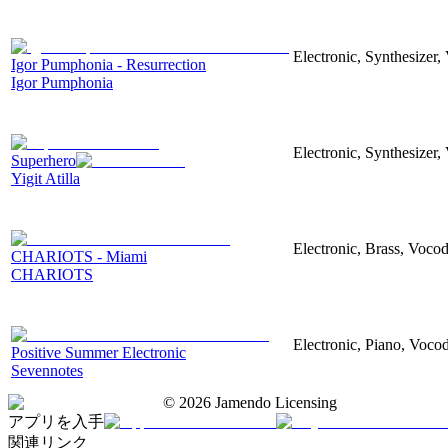
Electronic, Synthesizer,
Igor Pumphonia - Resurrection
Igor Pumphonia
Electronic, Synthesizer,
Superhero
Yigit Atilla
Electronic, Brass, Vocod
CHARIOTS - Miami
CHARIOTS
Electronic, Piano, Voco
Positive Summer Electronic
Sevennotes
©
2026
Jamendo Licensing
アプリを入手
関連リンク