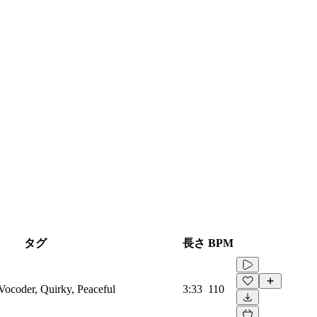
タグ
長さ
BPM
 Vocoder, Quirky, Peaceful
3:33
110