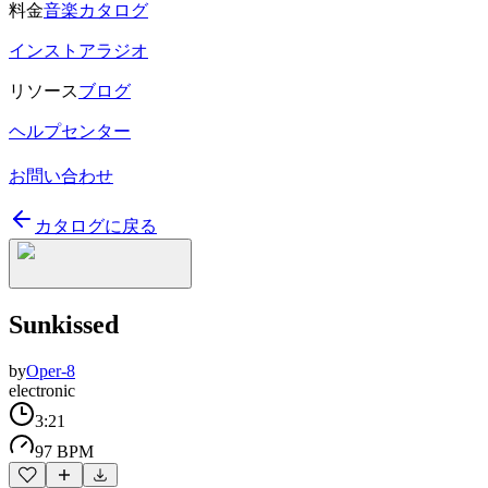
料金
音楽カタログ
インストアラジオ
リソース
ブログ
ヘルプセンター
お問い合わせ
カタログに戻る
Sunkissed
by
Oper-8
electronic
3:21
97 BPM