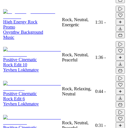
Rock, Neutral,
High Energy Rock
1:31
-
Energetic
Promo
Osynthw Background
Music
Rock, Neutral,
1:36
-
Positive Cinematic
Peaceful
Rock Edit 10
Yevhen Lokhmatov
Rock, Relaxing,
0:44
-
Positive Cinematic
Neutral
Rock Edit 6
Yevhen Lokhmatov
Rock, Neutral,
0:31
-
Positive Cinematic
Peaceful