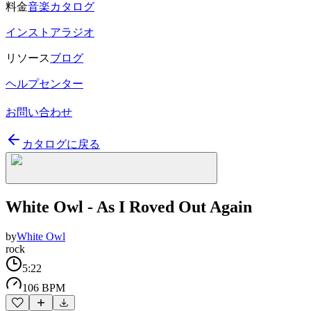
料金
音楽カタログ
インストアラジオ
リソース
ブログ
ヘルプセンター
お問い合わせ
カタログに戻る
White Owl - As I Roved Out Again
by
White Owl
rock
5:22
106 BPM