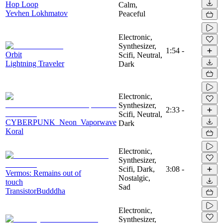
Hop Loop
Calm,
Yevhen Lokhmatov
Peaceful
Electronic,
Synthesizer,
1:54
-
Orbit
Scifi, Neutral,
Lightning Traveler
Dark
Electronic,
Synthesizer,
2:33
-
Scifi, Neutral,
CYBERPUNK_Neon_Vaporwave
Dark
Koral
Electronic,
Synthesizer,
Scifi, Dark,
3:08
-
Vermos: Remains out of
Nostalgic,
touch
Sad
TransistorBudddha
Electronic,
Synthesizer,