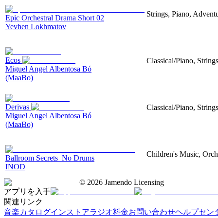
Strings, Piano, Advent
Epic Orchestral Drama Short 02
Yevhen Lokhmatov
Ecos
Classical/Piano, String
Miguel Angel Albentosa Bó
(MaaBo)
Derivas
Classical/Piano, String
Miguel Angel Albentosa Bó
(MaaBo)
Children's Music, Orch
Ballroom Secrets_No Drums
INOD
©
2026
Jamendo Licensing
アプリを入手
関連リンク
音楽カタログ
インストアラジオ
料金
お問い合わせ
ヘルプセン