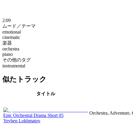
2:09
ムード／テーマ
emotional
cinematic
楽器
orchestra
piano
その他のタグ
instrumental
似たトラック
タイトル
Orchestra, Adventure, 
Epic Orchestral Drama Short 05
Yevhen Lokhmatov