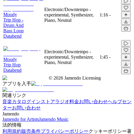
Electronic/Downtempo -
Moody
experimental, Synthesizer,
1:16
-
Trip Hop -
Piano, Neutral
Drum And
Bass Loop
Databend
Electronic/Downtempo -
experimental, Synthesizer,
1:45
-
Moody
Piano, Neutral
Trip Hop
Databend
©
2026
Jamendo Licensing
アプリを入手
関連リンク
音楽カタログ
インストアラジオ
料金
お問い合わせ
ヘルプセン
ター
お問い合わせ
Jamendo
Jamendo for Artists
Jamendo Music
法的情報
利用規約
販売条件
プライバシーポリシー
クッキーポリシー
著