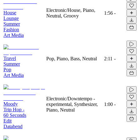
Electronic/House, Piano,
House
1:56
-
Neutral, Groovy
Lounge
Summer
Fashion
Art Media
Travel
Pop, Piano, Bass, Neutral
2:11
-
Summer
Pop
Art Media
Electronic/Downtempo -
Moody
experimental, Synthesizer,
1:00
-
Trip Hop -
Piano, Neutral
60 Seconds
Edit
Databend