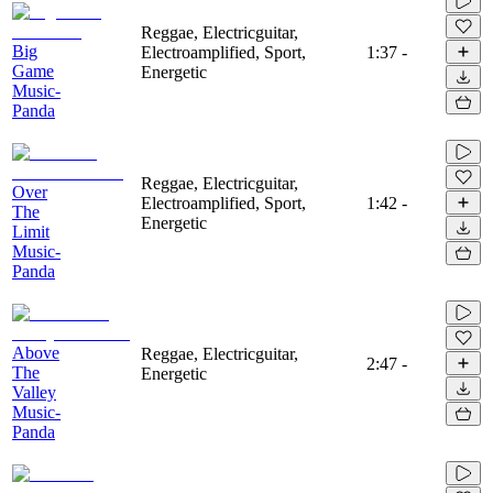
Reggae, Electricguitar,
Big
Electroamplified, Sport,
1:37
-
Game
Energetic
Music-
Panda
Reggae, Electricguitar,
Over
Electroamplified, Sport,
1:42
-
The
Energetic
Limit
Music-
Panda
Above
Reggae, Electricguitar,
2:47
-
The
Energetic
Valley
Music-
Panda