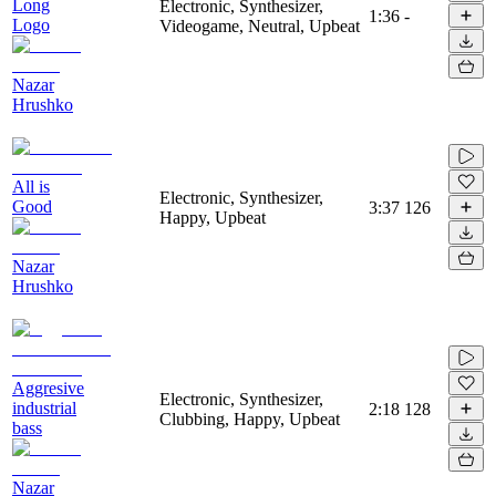
Long
Electronic, Synthesizer,
1:36
-
Logo
Videogame, Neutral, Upbeat
Nazar
Hrushko
All is
Electronic, Synthesizer,
Good
3:37
126
Happy, Upbeat
Nazar
Hrushko
Aggresive
Electronic, Synthesizer,
industrial
2:18
128
Clubbing, Happy, Upbeat
bass
Nazar