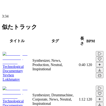
3:34
似たトラック
長
タイトル
タグ
BPM
さ
Synthesizer, News,
Production, Neutral,
0:40
120
Technological
Inspirational
Documentary
Yevhen
Lokhmatov
Synthesizer, Drummachine,
Corporate, News, Neutral,
1:12
120
Technological
Inspirational
Documentary