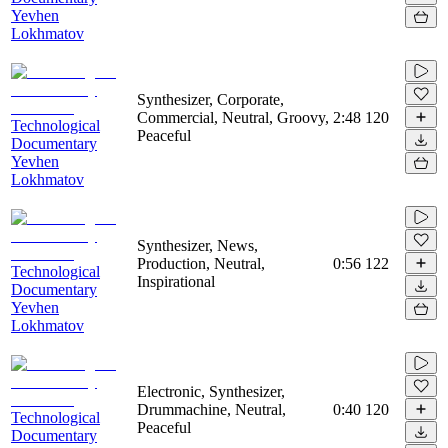
Yevhen
Lokhmatov
Synthesizer, Corporate,
Commercial, Neutral, Groovy,
2:48
120
Technological
Peaceful
Documentary
Yevhen
Lokhmatov
Synthesizer, News,
Production, Neutral,
0:56
122
Technological
Inspirational
Documentary
Yevhen
Lokhmatov
Electronic, Synthesizer,
Drummachine, Neutral,
0:40
120
Technological
Peaceful
Documentary