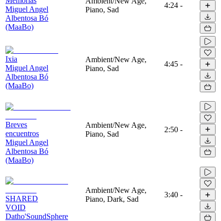
Memorias
Ambient/New Age,
4:24
-
Miguel Angel
Piano, Sad
Albentosa Bó
(MaaBo)
Ixia
Ambient/New Age,
4:45
-
Miguel Angel
Piano, Sad
Albentosa Bó
(MaaBo)
Breves
Ambient/New Age,
2:50
-
encuentros
Piano, Sad
Miguel Angel
Albentosa Bó
(MaaBo)
Ambient/New Age,
3:40
-
SHARED
Piano, Dark, Sad
VOID
Datho'SoundSphere