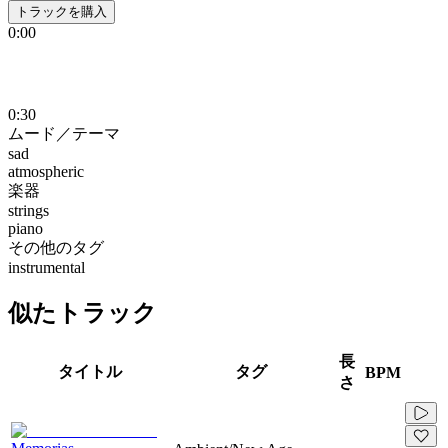
トラックを購入
0:00
0:30
ムード／テーマ
sad
atmospheric
楽器
strings
piano
その他のタグ
instrumental
似たトラック
長
タイトル
タグ
BPM
さ