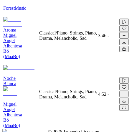
ForestMusic
Aroma
Classical/Piano, Strings, Piano,
Miguel
3:46
-
Drama, Melancholic, Sad
Angel
Albentosa
Bó
(MaaBo)
Noche
Blanca
Classical/Piano, Strings, Piano,
4:52
-
Drama, Melancholic, Sad
Miguel
Angel
Albentosa
Bó
(MaaBo)
©
2026
Jamendo Licensing