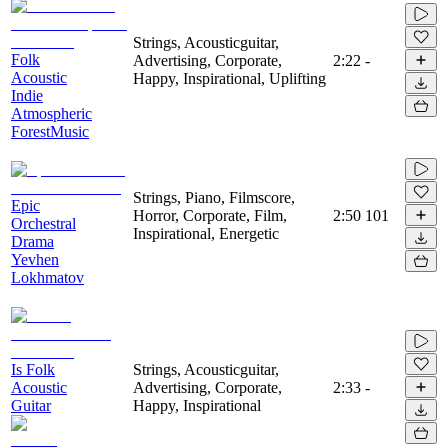
Strings, Acousticguitar,
Folk
Advertising, Corporate,
2:22
-
Acoustic
Happy, Inspirational, Uplifting
Indie
Atmospheric
ForestMusic
Strings, Piano, Filmscore,
Epic
Horror, Corporate, Film,
2:50
101
Orchestral
Inspirational, Energetic
Drama
Yevhen
Lokhmatov
Is Folk
Strings, Acousticguitar,
Acoustic
Advertising, Corporate,
2:33
-
Guitar
Happy, Inspirational