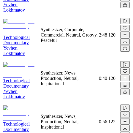
Yevhen
Lokhmatov
Synthesizer, Corporate,
Commercial, Neutral, Groovy,
2:48
120
Technological
Peaceful
Documentary
Yevhen
Lokhmatov
Synthesizer, News,
Production, Neutral,
0:40
120
Technological
Inspirational
Documentary
Yevhen
Lokhmatov
Synthesizer, News,
Production, Neutral,
0:56
122
Technological
Inspirational
Documentary