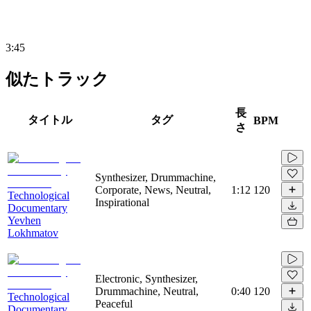
3:45
似たトラック
長
タイトル
タグ
BPM
さ
Synthesizer, Drummachine,
Corporate, News, Neutral,
1:12
120
Technological
Inspirational
Documentary
Yevhen
Lokhmatov
Electronic, Synthesizer,
Drummachine, Neutral,
0:40
120
Technological
Peaceful
Documentary