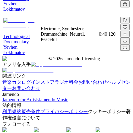
Yevhen
Lokhmatov
Electronic, Synthesizer,
Drummachine, Neutral,
0:40
120
Technological
Peaceful
Documentary
Yevhen
Lokhmatov
©
2026
Jamendo Licensing
アプリを入手
関連リンク
音楽カタログ
インストアラジオ
料金
お問い合わせ
ヘルプセン
ター
お問い合わせ
Jamendo
Jamendo for Artists
Jamendo Music
法的情報
利用規約
販売条件
プライバシーポリシー
クッキーポリシー
著
作権侵害について
フォローする