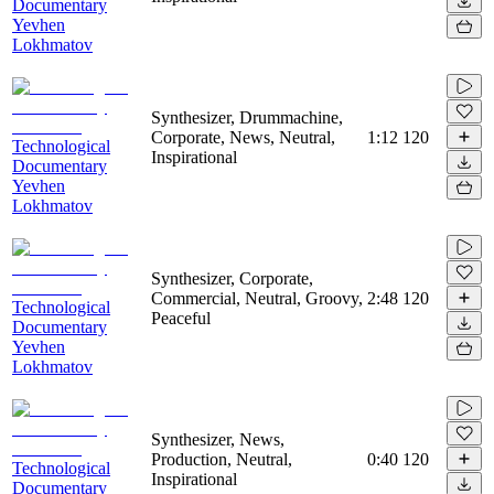
Documentary
Yevhen
Lokhmatov
Synthesizer, Drummachine,
Corporate, News, Neutral,
1:12
120
Technological
Inspirational
Documentary
Yevhen
Lokhmatov
Synthesizer, Corporate,
Commercial, Neutral, Groovy,
2:48
120
Technological
Peaceful
Documentary
Yevhen
Lokhmatov
Synthesizer, News,
Production, Neutral,
0:40
120
Technological
Inspirational
Documentary