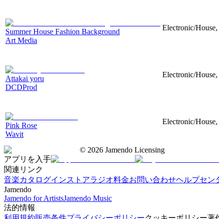
Electronic/House, 
Summer House Fashion Background
Art Media
Electronic/House,
Attakai yoru
DCDProd
Electronic/House,
Pink Rose
Wavit
©
2026
Jamendo Licensing
アプリを入手
関連リンク
音楽カタログ
インストアラジオ
料金
お問い合わせ
ヘルプセン
Jamendo
Jamendo for Artists
Jamendo Music
法的情報
利用規約
販売条件
プライバシーポリシー
クッキーポリシー
著