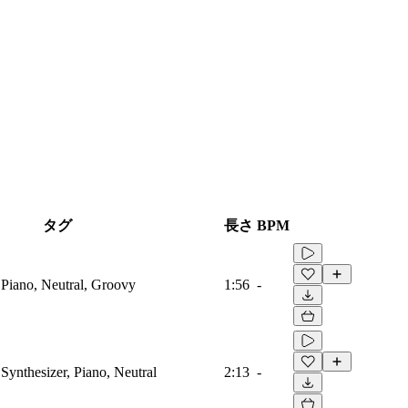
タグ
長さ
BPM
 Piano, Neutral, Groovy
1:56
-
Synthesizer, Piano, Neutral
2:13
-