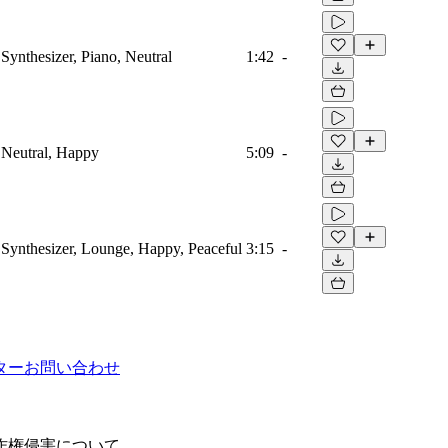
Synthesizer, Piano, Neutral
1:42
-
 Neutral, Happy
5:09
-
 Synthesizer, Lounge, Happy, Peaceful
3:15
-
ター
お問い合わせ
作権侵害について