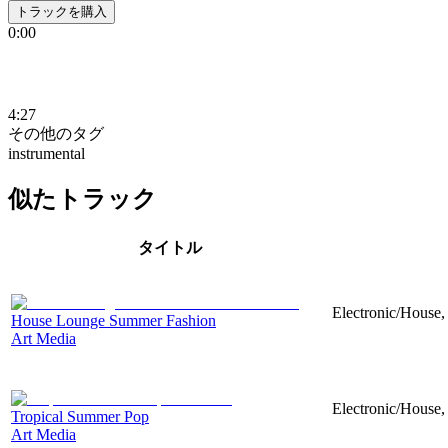
トラックを購入
0:00
4:27
その他のタグ
instrumental
似たトラック
タイトル
Electronic/House,
House Lounge Summer Fashion
Art Media
Electronic/House, 
Tropical Summer Pop
Art Media