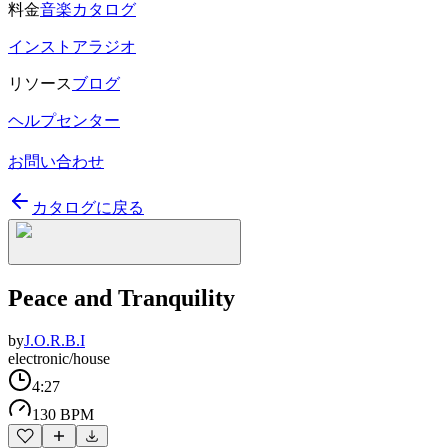
料金
音楽カタログ
インストアラジオ
リソース
ブログ
ヘルプセンター
お問い合わせ
カタログに戻る
Peace and Tranquility
by
J.O.R.B.I
electronic/house
4:27
130 BPM