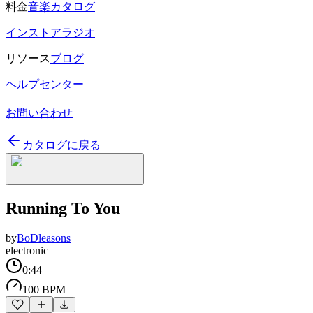
料金
音楽カタログ
インストアラジオ
リソース
ブログ
ヘルプセンター
お問い合わせ
カタログに戻る
Running To You
by
BoDleasons
electronic
0:44
100 BPM