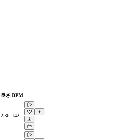
長さ
BPM
2:36
142