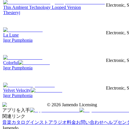
Electronic, 
This Ambient Technology Looped Version
Thesieryj
Electronic, 
La Lune
Igor Pumphonia
Electronic, S
Colorful
Igor Pumphonia
Electronic, 
Velvet Velocity
Igor Pumphonia
©
2026
Jamendo Licensing
アプリを入手
関連リンク
音楽カタログ
インストアラジオ
料金
お問い合わせ
ヘルプセン
Jamendo