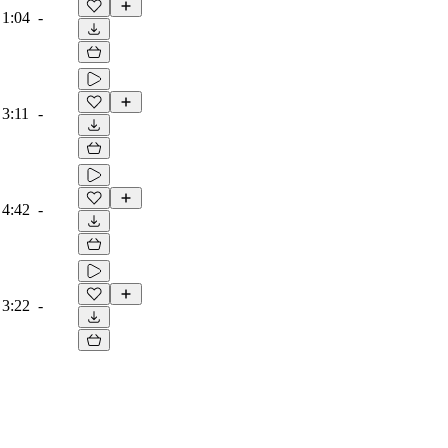
1:04
-
3:11
-
4:42
-
3:22
-