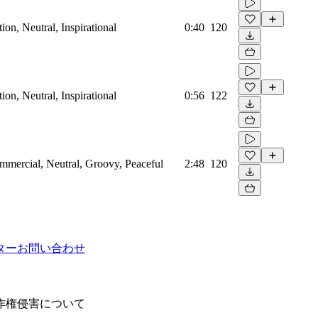
on, Neutral, Inspirational
0:40
120
on, Neutral, Inspirational
0:56
122
mmercial, Neutral, Groovy, Peaceful
2:48
120
ター
お問い合わせ
作権侵害について