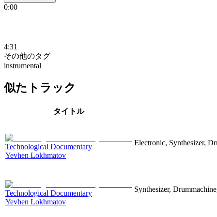
0:00
4:31
その他のタグ
instrumental
似たトラック
タイトル
Electronic, Synthesizer, D
Technological Documentary
Yevhen Lokhmatov
Synthesizer, Drummachine, 
Technological Documentary
Yevhen Lokhmatov