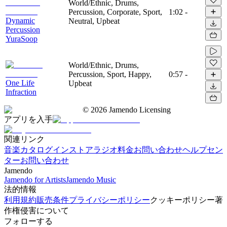
World/Ethnic, Drums,
Percussion, Corporate, Sport,
1:02
-
Dynamic
Neutral, Upbeat
Percussion
YuraSoop
World/Ethnic, Drums,
Percussion, Sport, Happy,
0:57
-
One Life
Upbeat
Infraction
©
2026
Jamendo Licensing
アプリを入手
関連リンク
音楽カタログ
インストアラジオ
料金
お問い合わせ
ヘルプセン
ター
お問い合わせ
Jamendo
Jamendo for Artists
Jamendo Music
法的情報
利用規約
販売条件
プライバシーポリシー
クッキーポリシー
著
作権侵害について
フォローする