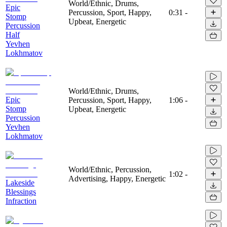
World/Ethnic, Drums,
Epic
Percussion, Sport, Happy,
0:31
-
Stomp
Upbeat, Energetic
Percussion
Half
Yevhen
Lokhmatov
World/Ethnic, Drums,
Epic
Percussion, Sport, Happy,
1:06
-
Stomp
Upbeat, Energetic
Percussion
Yevhen
Lokhmatov
World/Ethnic, Percussion,
1:02
-
Advertising, Happy, Energetic
Lakeside
Blessings
Infraction