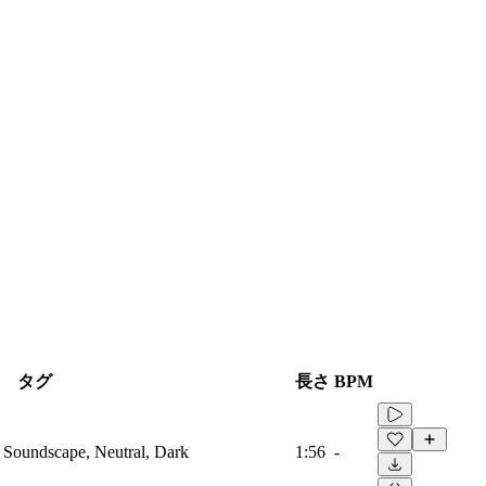
タグ
長さ
BPM
 Soundscape, Neutral, Dark
1:56
-