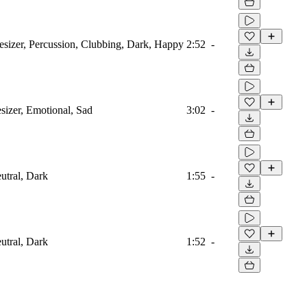
esizer, Percussion, Clubbing, Dark, Happy
2:52
-
sizer, Emotional, Sad
3:02
-
eutral, Dark
1:55
-
eutral, Dark
1:52
-