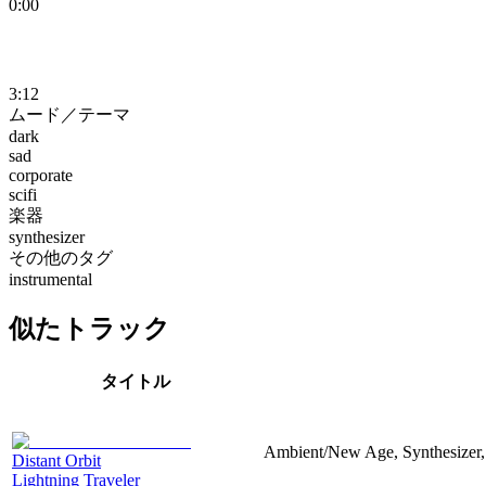
0:00
3:12
ムード／テーマ
dark
sad
corporate
scifi
楽器
synthesizer
その他のタグ
instrumental
似たトラック
タイトル
Ambient/New Age, Synthesizer,
Distant Orbit
Lightning Traveler