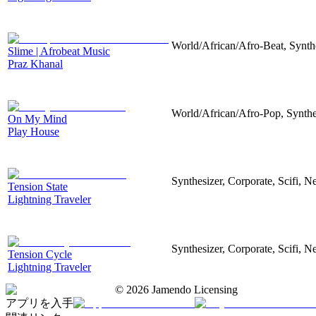
World/African/Afro-Beat, Synth
Slime | Afrobeat Music
Praz Khanal
World/African/Afro-Pop, Synthe
On My Mind
Play House
Synthesizer, Corporate, Scifi, N
Tension State
Lightning Traveler
Synthesizer, Corporate, Scifi, N
Tension Cycle
Lightning Traveler
©
2026
Jamendo Licensing
アプリを入手