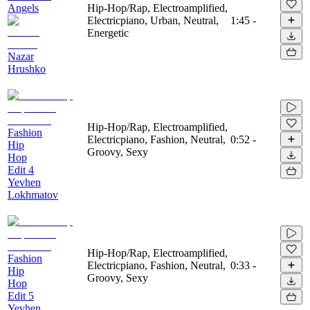
Angels
Hip-Hop/Rap, Electroamplified,
Electricpiano, Urban, Neutral,
1:45
-
Energetic
Nazar
Hrushko
Hip-Hop/Rap, Electroamplified,
Fashion
Electricpiano, Fashion, Neutral,
0:52
-
Hip
Groovy, Sexy
Hop
Edit 4
Yevhen
Lokhmatov
Hip-Hop/Rap, Electroamplified,
Fashion
Electricpiano, Fashion, Neutral,
0:33
-
Hip
Groovy, Sexy
Hop
Edit 5
Yevhen