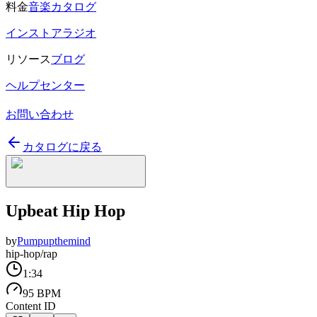
料金
音楽カタログ
インストアラジオ
リソース
ブログ
ヘルプセンター
お問い合わせ
カタログに戻る
Upbeat Hip Hop
by
Pumpupthemind
hip-hop/rap
1:34
95 BPM
Content ID