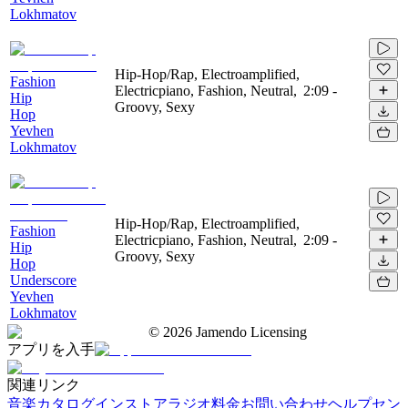
Lokhmatov
Hip-Hop/Rap, Electroamplified,
Fashion
Electricpiano, Fashion, Neutral,
2:09
-
Hip
Groovy, Sexy
Hop
Yevhen
Lokhmatov
Hip-Hop/Rap, Electroamplified,
Fashion
Electricpiano, Fashion, Neutral,
2:09
-
Hip
Groovy, Sexy
Hop
Underscore
Yevhen
Lokhmatov
©
2026
Jamendo Licensing
アプリを入手
関連リンク
音楽カタログ
インストアラジオ
料金
お問い合わせ
ヘルプセン