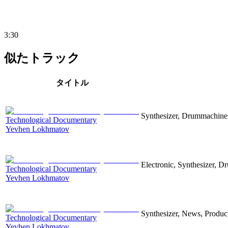
3:30
似たトラック
タイトル
Synthesizer, Drummachine, 
Technological Documentary
Yevhen Lokhmatov
Electronic, Synthesizer, D
Technological Documentary
Yevhen Lokhmatov
Synthesizer, News, Producti
Technological Documentary
Yevhen Lokhmatov