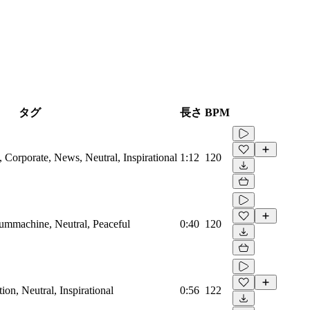
タグ
長さ
BPM
Corporate, News, Neutral, Inspirational
1:12
120
rummachine, Neutral, Peaceful
0:40
120
on, Neutral, Inspirational
0:56
122