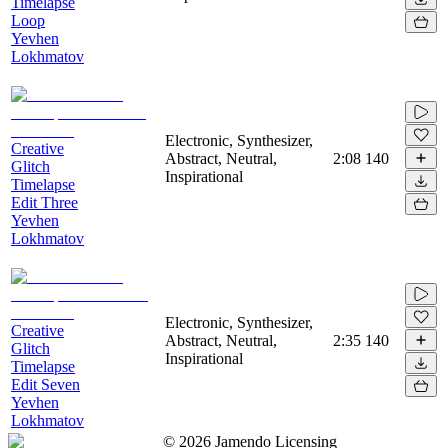
Timelapse
Loop
Yevhen
Lokhmatov
Electronic, Synthesizer,
Creative
Abstract, Neutral,
2:08
140
Glitch
Inspirational
Timelapse
Edit Three
Yevhen
Lokhmatov
Electronic, Synthesizer,
Creative
Abstract, Neutral,
2:35
140
Glitch
Inspirational
Timelapse
Edit Seven
Yevhen
Lokhmatov
©
2026
Jamendo Licensing