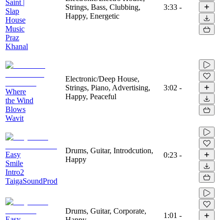
Saint |
Strings, Bass, Clubbing,
3:33
-
Slap
Happy, Energetic
House
Music
Praz
Khanal
Electronic/Deep House,
Strings, Piano, Advertising,
3:02
-
Where
Happy, Peaceful
the Wind
Blows
Wavit
Drums, Guitar, Introdcution,
Easy
0:23
-
Happy
Smile
Intro2
TaigaSoundProd
Drums, Guitar, Corporate,
1:01
-
Easy
Happy