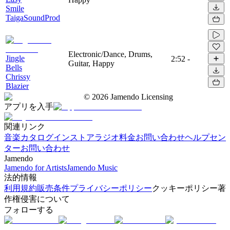
Smile
TaigaSoundProd
Electronic/Dance, Drums,
Jingle
2:52
-
Guitar, Happy
Bells
Chrissy
Blazier
©
2026
Jamendo Licensing
アプリを入手
関連リンク
音楽カタログ
インストアラジオ
料金
お問い合わせ
ヘルプセン
ター
お問い合わせ
Jamendo
Jamendo for Artists
Jamendo Music
法的情報
利用規約
販売条件
プライバシーポリシー
クッキーポリシー
著
作権侵害について
フォローする