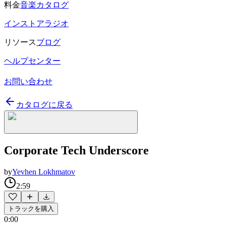
料金
音楽カタログ
インストアラジオ
リソース
ブログ
ヘルプセンター
お問い合わせ
カタログに戻る
Corporate Tech Underscore
by
Yevhen Lokhmatov
2:59
トラックを購入
0:00