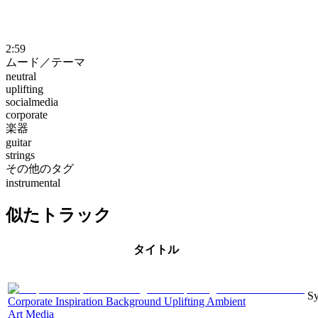
2:59
ムード／テーマ
neutral
uplifting
socialmedia
corporate
楽器
guitar
strings
その他のタグ
instrumental
似たトラック
タイトル
Sy
Corporate Inspiration Background Uplifting Ambient
Art Media