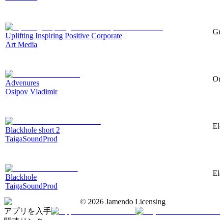
Gu
Uplifting Inspiring Positive Corporate
Art Media
Or
Advenures
Osipov Vladimir
El
Blackhole short 2
TaigaSoundProd
El
Blackhole
TaigaSoundProd
©
2026
Jamendo Licensing
アプリを入手