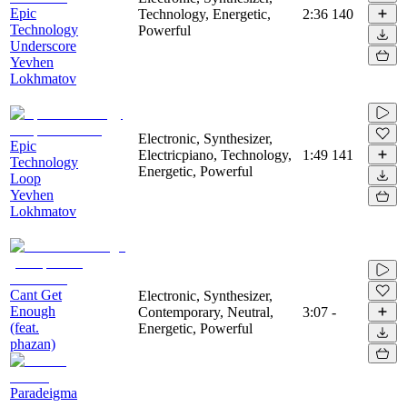
Epic
Technology, Energetic,
2:36
140
Technology
Powerful
Underscore
Yevhen
Lokhmatov
Electronic, Synthesizer,
Epic
Electricpiano, Technology,
1:49
141
Technology
Energetic, Powerful
Loop
Yevhen
Lokhmatov
Cant Get
Electronic, Synthesizer,
Enough
Contemporary, Neutral,
3:07
-
(feat.
Energetic, Powerful
phazan)
Paradeigma