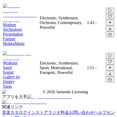
Electronic, Synthesizer,
Orchestra, Contemporary,
1:43
-
Modern
Powerful
Technology
Presentation
Fanfare
MokkaMusic
Workout
Electronic, Synthesizer,
Sport
Sport, Motivational,
1:51
-
Sound
Energetic, Powerful
Gallery by
Dmitry
Taras
©
2026
Jamendo Licensing
アプリを入手
関連リンク
音楽カタログ
インストアラジオ
料金
お問い合わせ
ヘルプセン