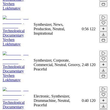
Yevhen
Lokhmatov
Synthesizer, News,
Production, Neutral,
0:56
122
Technological
Inspirational
Documentary
Yevhen
Lokhmatov
Synthesizer, Corporate,
Commercial, Neutral, Groovy,
2:48
120
Technological
Peaceful
Documentary
Yevhen
Lokhmatov
Electronic, Synthesizer,
Drummachine, Neutral,
0:40
120
Technological
Peaceful
Documentary