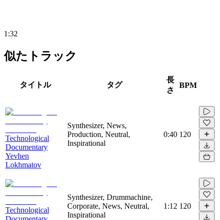
1:32
似たトラック
長
タイトル
タグ
BPM
さ
Synthesizer, News,
Production, Neutral,
0:40
120
Technological
Inspirational
Documentary
Yevhen
Lokhmatov
Synthesizer, Drummachine,
Corporate, News, Neutral,
1:12
120
Technological
Inspirational
Documentary