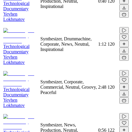
Production, Neutral,
0:40
120
Technological
Inspirational
Documentary
Yevhen
Lokhmatov
Synthesizer, Drummachine,
Corporate, News, Neutral,
1:12
120
Technological
Inspirational
Documentary
Yevhen
Lokhmatov
Synthesizer, Corporate,
Commercial, Neutral, Groovy,
2:48
120
Technological
Peaceful
Documentary
Yevhen
Lokhmatov
Synthesizer, News,
Production, Neutral,
0:56
122