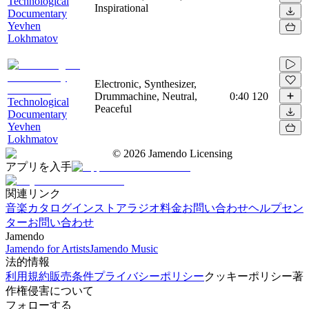
Technological
Inspirational
Documentary
Yevhen
Lokhmatov
Electronic, Synthesizer,
Drummachine, Neutral,
0:40
120
Technological
Peaceful
Documentary
Yevhen
Lokhmatov
©
2026
Jamendo Licensing
アプリを入手
関連リンク
音楽カタログ
インストアラジオ
料金
お問い合わせ
ヘルプセン
ター
お問い合わせ
Jamendo
Jamendo for Artists
Jamendo Music
法的情報
利用規約
販売条件
プライバシーポリシー
クッキーポリシー
著
作権侵害について
フォローする