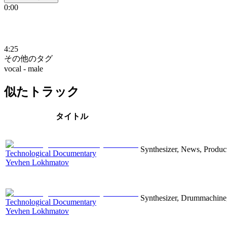
0:00
4:25
その他のタグ
vocal - male
似たトラック
タイトル
Synthesizer, News, Producti
Technological Documentary
Yevhen Lokhmatov
Synthesizer, Drummachine, 
Technological Documentary
Yevhen Lokhmatov