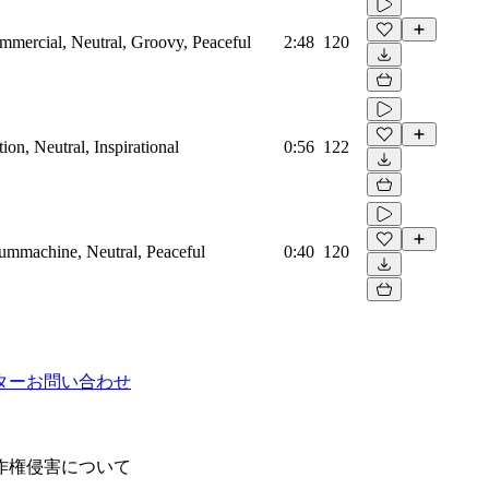
mmercial, Neutral, Groovy, Peaceful
2:48
120
on, Neutral, Inspirational
0:56
122
rummachine, Neutral, Peaceful
0:40
120
ター
お問い合わせ
作権侵害について