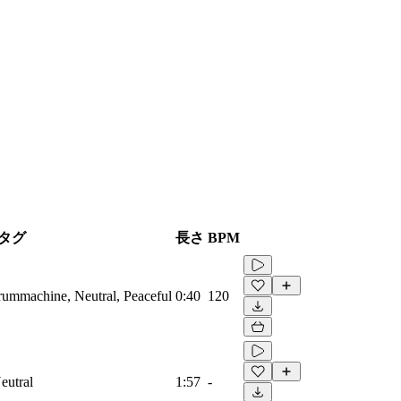
タグ
長さ
BPM
Drummachine, Neutral, Peaceful
0:40
120
eutral
1:57
-