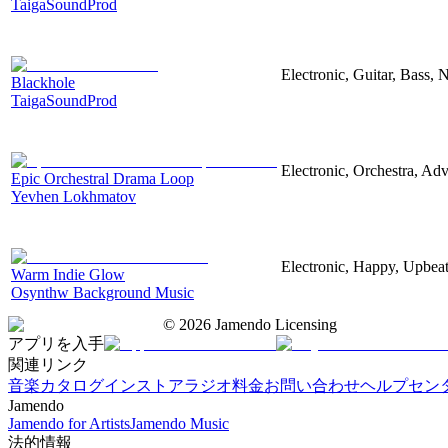
TaigaSoundProd
Electronic, Guitar, Bass, N
Blackhole
TaigaSoundProd
Electronic, Orchestra, Ad
Epic Orchestral Drama Loop
Yevhen Lokhmatov
Electronic, Happy, Upbea
Warm Indie Glow
Osynthw Background Music
©
2026
Jamendo Licensing
アプリを入手
関連リンク
音楽カタログ
インストアラジオ
料金
お問い合わせ
ヘルプセン
Jamendo
Jamendo for Artists
Jamendo Music
法的情報