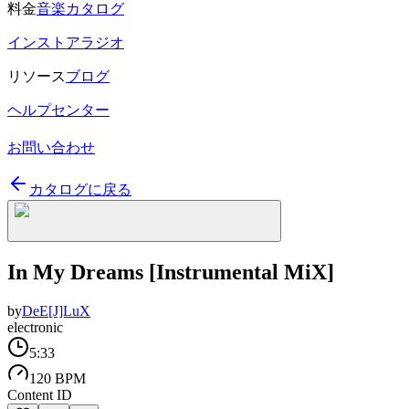
料金
音楽カタログ
インストアラジオ
リソース
ブログ
ヘルプセンター
お問い合わせ
カタログに戻る
In My Dreams [Instrumental MiX]
by
DeE[J]LuX
electronic
5:33
120 BPM
Content ID