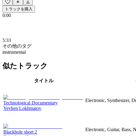
トラックを購入
0:00
5:33
その他のタグ
instrumental
似たトラック
タイトル
Electronic, Synthesizer, 
Technological Documentary
Yevhen Lokhmatov
Electronic, Guitar, Bass, N
Blackhole short 2