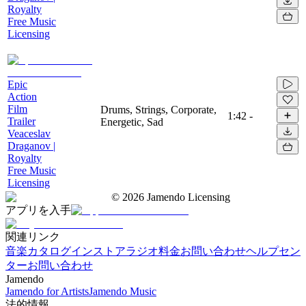
Royalty
Free Music
Licensing
Epic
Action
Film
Drums, Strings, Corporate,
1:42
-
Trailer
Energetic, Sad
Veaceslav
Draganov |
Royalty
Free Music
Licensing
©
2026
Jamendo Licensing
アプリを入手
関連リンク
音楽カタログ
インストアラジオ
料金
お問い合わせ
ヘルプセン
ター
お問い合わせ
Jamendo
Jamendo for Artists
Jamendo Music
法的情報