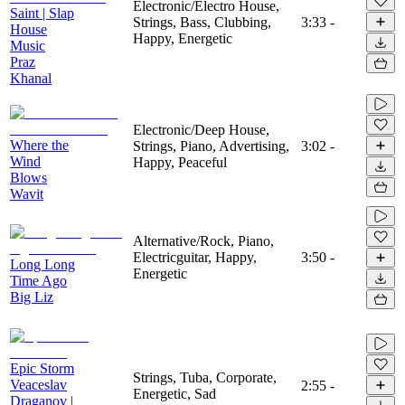
Electronic/Electro House,
Saint | Slap
Strings, Bass, Clubbing,
3:33
-
House
Happy, Energetic
Music
Praz
Khanal
Electronic/Deep House,
Where the
Strings, Piano, Advertising,
3:02
-
Wind
Happy, Peaceful
Blows
Wavit
Alternative/Rock, Piano,
Electricguitar, Happy,
3:50
-
Long Long
Energetic
Time Ago
Big Liz
Epic Storm
Strings, Tuba, Corporate,
Veaceslav
2:55
-
Energetic, Sad
Draganov |