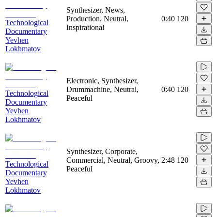
Synthesizer, News,
Production, Neutral,
0:40
120
Technological
Inspirational
Documentary
Yevhen
Lokhmatov
Electronic, Synthesizer,
Drummachine, Neutral,
0:40
120
Technological
Peaceful
Documentary
Yevhen
Lokhmatov
Synthesizer, Corporate,
Commercial, Neutral, Groovy,
2:48
120
Technological
Peaceful
Documentary
Yevhen
Lokhmatov