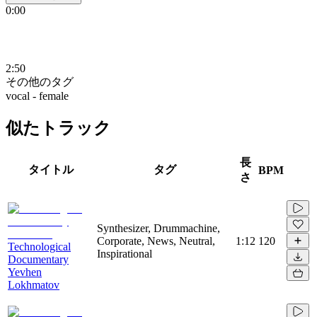
0:00
2:50
その他のタグ
vocal - female
似たトラック
長
タイトル
タグ
BPM
さ
Synthesizer, Drummachine,
Corporate, News, Neutral,
1:12
120
Technological
Inspirational
Documentary
Yevhen
Lokhmatov