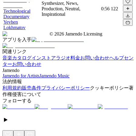
Synthesizer, News,
Production, Neutral,
0:56
122
Technological
Inspirational
Documentary
Yevhen
Lokhmatov
©
2026
Jamendo Licensing
アプリを入手
関連リンク
音楽カタログ
インストアラジオ
料金
お問い合わせ
ヘルプセン
ター
お問い合わせ
Jamendo
Jamendo for Artists
Jamendo Music
法的情報
利用規約
販売条件
プライバシーポリシー
クッキーポリシー
著
作権侵害について
フォローする