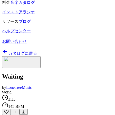
料金
音楽カタログ
インストアラジオ
リソース
ブログ
ヘルプセンター
お問い合わせ
カタログに戻る
Waiting
by
LoneTreeMusic
world
3:33
145 BPM