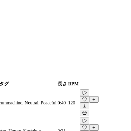
タグ
長さ
BPM
Drummachine, Neutral, Peaceful
0:40
120
etro, Happy, Nostalgic
2:31
-