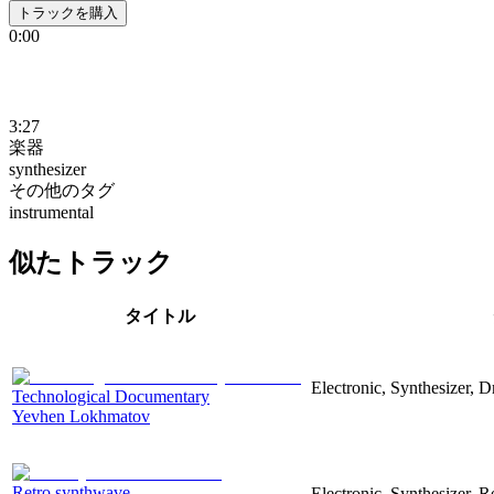
トラックを購入
0:00
3:27
楽器
synthesizer
その他のタグ
instrumental
似たトラック
タイトル
Electronic, Synthesizer, 
Technological Documentary
Yevhen Lokhmatov
Retro synthwave
Electronic, Synthesizer, R