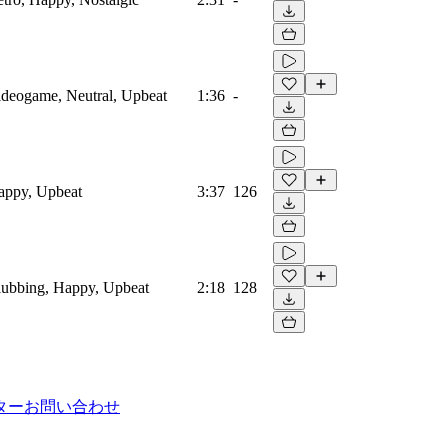
Videogame, Neutral, Upbeat
1:36
-
Happy, Upbeat
3:37
126
Clubbing, Happy, Upbeat
2:18
128
ター
お問い合わせ