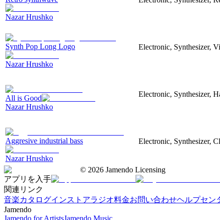
Nazar Hrushko
Synth Pop Long Logo
Electronic, Synthesizer, 
Nazar Hrushko
Electronic, Synthesizer, 
All is Good
Nazar Hrushko
Aggresive industrial bass
Electronic, Synthesizer, 
Nazar Hrushko
©
2026
Jamendo Licensing
アプリを入手
関連リンク
音楽カタログ
インストアラジオ
料金
お問い合わせ
ヘルプセン
Jamendo
Jamendo for Artists
Jamendo Music