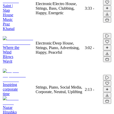
Electronic/Electro House,
Saint |
Strings, Bass, Clubbing,
3:33
-
Slap
Happy, Energetic
House
Music
Praz
Khanal
Electronic/Deep House,
Where the
Strings, Piano, Advertising,
3:02
-
Wind
Happy, Peaceful
Blows
Wavit
Inspiring
Strings, Piano, Social Media,
corporate
2:13
-
Corporate, Neutral, Uplifting
time
Nazar
Hrushko