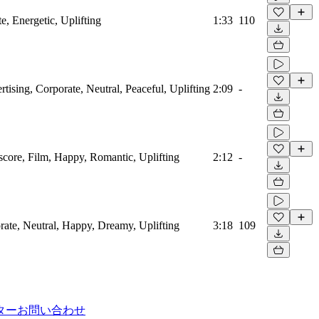
e, Energetic, Uplifting
1:33
110
rtising, Corporate, Neutral, Peaceful, Uplifting
2:09
-
mscore, Film, Happy, Romantic, Uplifting
2:12
-
orate, Neutral, Happy, Dreamy, Uplifting
3:18
109
ター
お問い合わせ