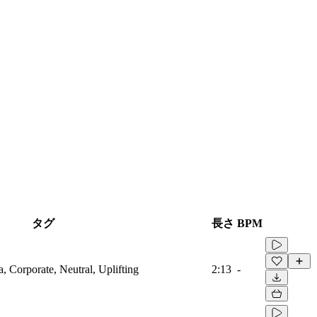
タグ
長さ
BPM
a, Corporate, Neutral, Uplifting
2:13
-