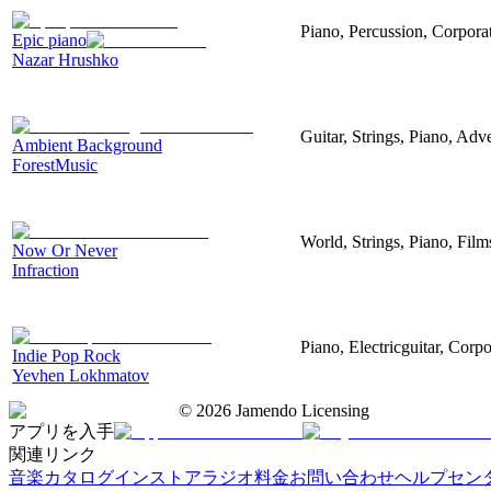
Piano, Percussion, Corporat
Epic piano
Nazar Hrushko
Guitar, Strings, Piano, Adve
Ambient Background
ForestMusic
World, Strings, Piano, Fil
Now Or Never
Infraction
Piano, Electricguitar, Corp
Indie Pop Rock
Yevhen Lokhmatov
©
2026
Jamendo Licensing
アプリを入手
関連リンク
音楽カタログ
インストアラジオ
料金
お問い合わせ
ヘルプセン