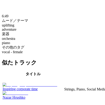
6:49
ムード／テーマ
uplifting
adventure
楽器
orchestra
piano
その他のタグ
vocal - female
似たトラック
タイトル
Inspiring corporate time
Strings, Piano, Social Medi
Nazar Hrushko