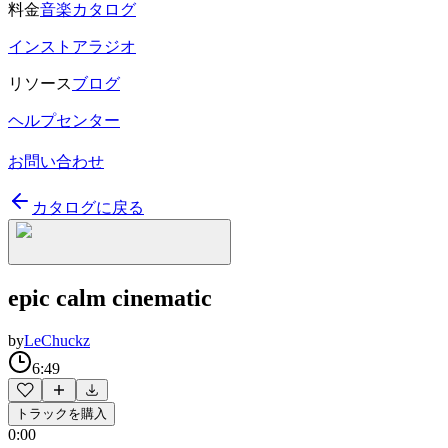
料金
音楽カタログ
インストアラジオ
リソース
ブログ
ヘルプセンター
お問い合わせ
カタログに戻る
epic calm cinematic
by
LeChuckz
6:49
トラックを購入
0:00