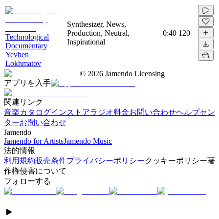
Synthesizer, News,
Production, Neutral,
0:40
120
Technological
Inspirational
Documentary
Yevhen
Lokhmatov
©
2026
Jamendo Licensing
アプリを入手
関連リンク
音楽カタログ
インストアラジオ
料金
お問い合わせ
ヘルプセン
ター
お問い合わせ
Jamendo
Jamendo for Artists
Jamendo Music
法的情報
利用規約
販売条件
プライバシーポリシー
クッキーポリシー
著
作権侵害について
フォローする