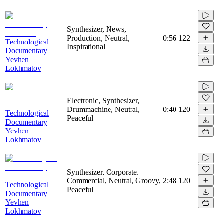
Synthesizer, News,
Production, Neutral,
0:56
122
Technological
Inspirational
Documentary
Yevhen
Lokhmatov
Electronic, Synthesizer,
Drummachine, Neutral,
0:40
120
Technological
Peaceful
Documentary
Yevhen
Lokhmatov
Synthesizer, Corporate,
Commercial, Neutral, Groovy,
2:48
120
Technological
Peaceful
Documentary
Yevhen
Lokhmatov