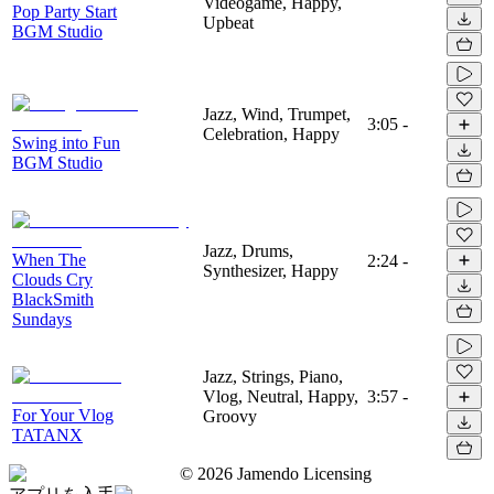
Videogame, Happy,
Pop Party Start
Upbeat
BGM Studio
Jazz, Wind, Trumpet,
3:05
-
Celebration, Happy
Swing into Fun
BGM Studio
Jazz, Drums,
When The
2:24
-
Synthesizer, Happy
Clouds Cry
BlackSmith
Sundays
Jazz, Strings, Piano,
Vlog, Neutral, Happy,
3:57
-
For Your Vlog
Groovy
TATANX
©
2026
Jamendo Licensing