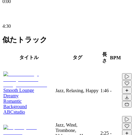
0:00
4:30
似たトラック
長
タイトル
タグ
BPM
さ
Smooth Lounge
Jazz, Relaxing, Happy
1:46
-
Dreamy
Romantic
Background
ABCstudio
Jazz, Wind,
Trombone,
2:25
-