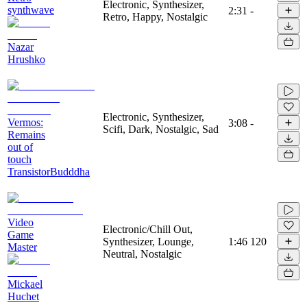
Electronic, Synthesizer,
synthwave
2:31
-
Retro, Happy, Nostalgic
Nazar
Hrushko
Electronic, Synthesizer,
Vermos:
3:08
-
Scifi, Dark, Nostalgic, Sad
Remains
out of
touch
TransistorBudddha
Video
Electronic/Chill Out,
Game
Synthesizer, Lounge,
1:46
120
Master
Neutral, Nostalgic
Mickael
Huchet