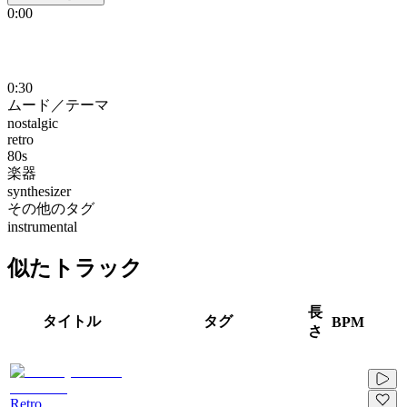
0:00
0:30
ムード／テーマ
nostalgic
retro
80s
楽器
synthesizer
その他のタグ
instrumental
似たトラック
長
タイトル
タグ
BPM
さ
Retro