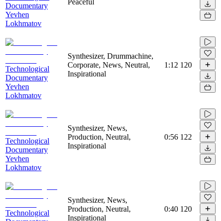
Peaceful
Documentary
Yevhen
Lokhmatov
Synthesizer, Drummachine,
Corporate, News, Neutral,
1:12
120
Technological
Inspirational
Documentary
Yevhen
Lokhmatov
Synthesizer, News,
Production, Neutral,
0:56
122
Technological
Inspirational
Documentary
Yevhen
Lokhmatov
Synthesizer, News,
Production, Neutral,
0:40
120
Technological
Inspirational