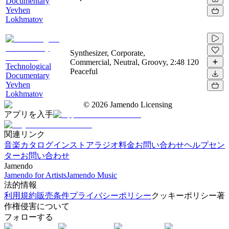
Documentary
Yevhen
Lokhmatov
Synthesizer, Corporate,
Commercial, Neutral, Groovy,
2:48
120
Technological
Peaceful
Documentary
Yevhen
Lokhmatov
©
2026
Jamendo Licensing
アプリを入手
関連リンク
音楽カタログ
インストアラジオ
料金
お問い合わせ
ヘルプセン
ター
お問い合わせ
Jamendo
Jamendo for Artists
Jamendo Music
法的情報
利用規約
販売条件
プライバシーポリシー
クッキーポリシー
著
作権侵害について
フォローする