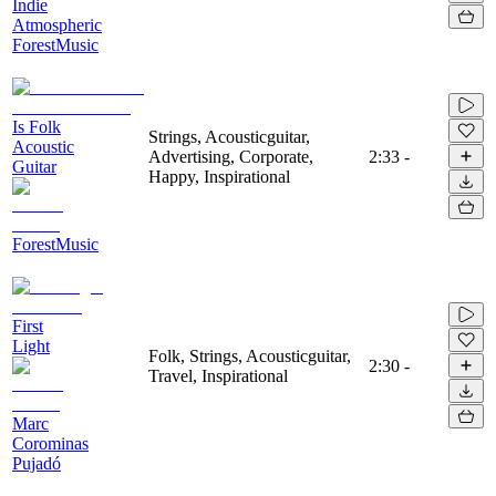
Indie
Atmospheric
ForestMusic
Is Folk
Strings, Acousticguitar,
Acoustic
Advertising, Corporate,
2:33
-
Guitar
Happy, Inspirational
ForestMusic
First
Light
Folk, Strings, Acousticguitar,
2:30
-
Travel, Inspirational
Marc
Corominas
Pujadó