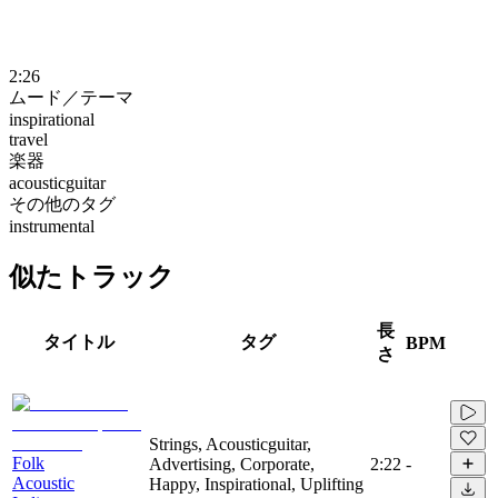
2:26
ムード／テーマ
inspirational
travel
楽器
acousticguitar
その他のタグ
instrumental
似たトラック
長
タイトル
タグ
BPM
さ
Strings, Acousticguitar,
Folk
Advertising, Corporate,
2:22
-
Acoustic
Happy, Inspirational, Uplifting