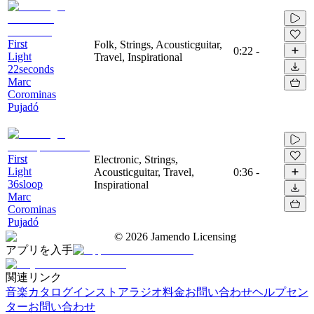
First
Folk, Strings, Acousticguitar,
0:22
-
Light
Travel, Inspirational
22seconds
Marc
Corominas
Pujadó
First
Electronic, Strings,
Light
Acousticguitar, Travel,
0:36
-
36sloop
Inspirational
Marc
Corominas
Pujadó
©
2026
Jamendo Licensing
アプリを入手
関連リンク
音楽カタログ
インストアラジオ
料金
お問い合わせ
ヘルプセン
ター
お問い合わせ