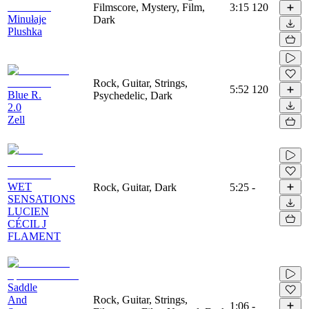
Filmscore, Mystery, Film,
3:15
120
Minułaje
Dark
Plushka
Rock, Guitar, Strings,
5:52
120
Blue R.
Psychedelic, Dark
2.0
Zell
WET
Rock, Guitar, Dark
5:25
-
SENSATIONS
LUCIEN
CÉCIL J
FLAMENT
Saddle
And
Rock, Guitar, Strings,
1:06
-