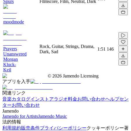
Spurs
Filmscore, Film, Neutral, Dark
moodmode
Rock, Guitar, Strings, Drama,
Prayers
1:51
146
Dark, Sad
Unanswered
Morgan
Kluck-
Keil
©
2026
Jamendo Licensing
アプリを入手
関連リンク
音楽カタログ
インストアラジオ
料金
お問い合わせ
ヘルプセン
ター
お問い合わせ
Jamendo
Jamendo for Artists
Jamendo Music
法的情報
利用規約
販売条件
プライバシーポリシー
クッキーポリシー
著