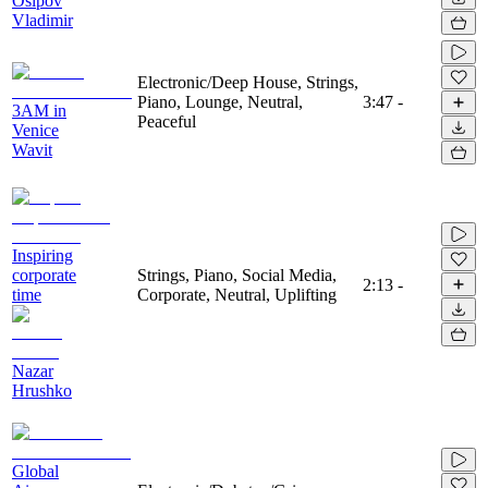
Osipov
Vladimir
Electronic/Deep House, Strings,
Piano, Lounge, Neutral,
3:47
-
3AM in
Peaceful
Venice
Wavit
Inspiring
corporate
Strings, Piano, Social Media,
2:13
-
time
Corporate, Neutral, Uplifting
Nazar
Hrushko
Global