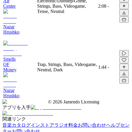
Air
Electronic/Dubstep/Grime,
Centre
Strings, Bass, Videogame,
2:08
-
Tense, Neutral
Nazar
Hrushko
Smells
OF
Trap, Strings, Bass, Videogame,
1:44
-
Money
Neutral, Dark
Nazar
Hrushko
©
2026
Jamendo Licensing
アプリを入手
関連リンク
音楽カタログ
インストアラジオ
料金
お問い合わせ
ヘルプセン
ター
お問い合わせ