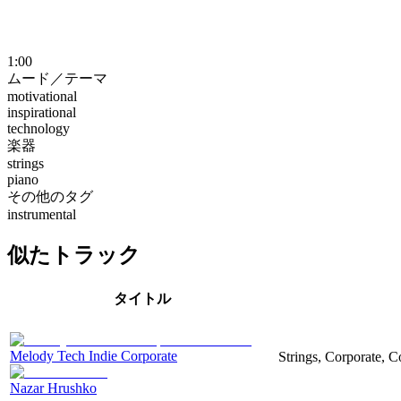
1:00
ムード／テーマ
motivational
inspirational
technology
楽器
strings
piano
その他のタグ
instrumental
似たトラック
タイトル
Melody Tech Indie Corporate
Strings, Corporate, 
Nazar Hrushko