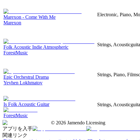
Electronic, Piano, Mo
Marexon - Come With Me
Marexon
Strings, Acousticguita
Folk Acoustic Indie Atmospheric
ForestMusic
Strings, Piano, Filmsc
Epic Orchestral Drama
Yevhen Lokhmatov
Is Folk Acoustic Guitar
Strings, Acousticguit
ForestMusic
©
2026
Jamendo Licensing
アプリを入手
関連リンク