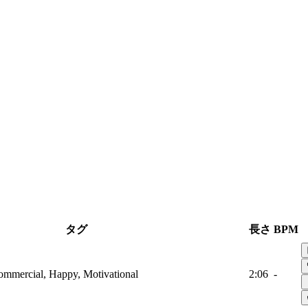
タグ
長さ
BPM
Commercial, Happy, Motivational
2:06
-