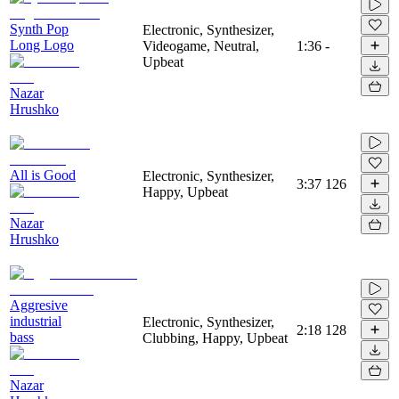
Synth Pop
Electronic, Synthesizer,
Long Logo
Videogame, Neutral,
1:36
-
Upbeat
Nazar
Hrushko
All is Good
Electronic, Synthesizer,
3:37
126
Happy, Upbeat
Nazar
Hrushko
Aggresive
industrial
Electronic, Synthesizer,
2:18
128
bass
Clubbing, Happy, Upbeat
Nazar