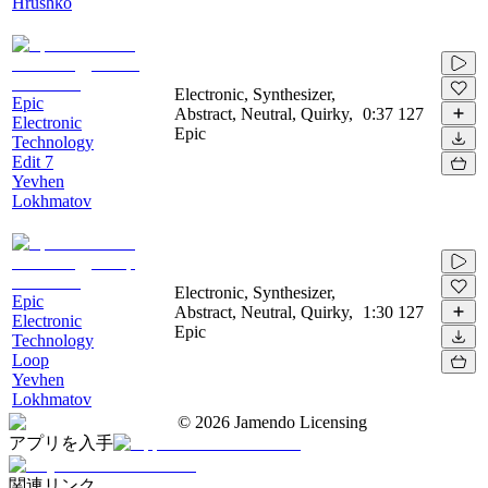
Hrushko
Electronic, Synthesizer,
Epic
Abstract, Neutral, Quirky,
0:37
127
Electronic
Epic
Technology
Edit 7
Yevhen
Lokhmatov
Electronic, Synthesizer,
Epic
Abstract, Neutral, Quirky,
1:30
127
Electronic
Epic
Technology
Loop
Yevhen
Lokhmatov
©
2026
Jamendo Licensing
アプリを入手
関連リンク