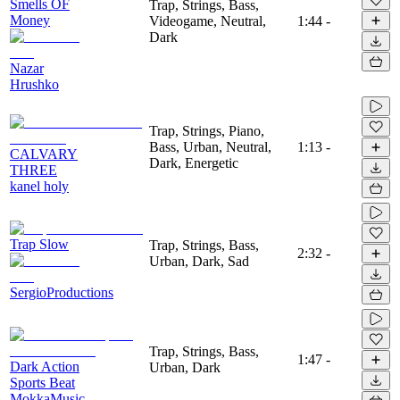
Smells OF
Trap, Strings, Bass,
Money
Videogame, Neutral,
1:44
-
Dark
Nazar
Hrushko
Trap, Strings, Piano,
Bass, Urban, Neutral,
1:13
-
CALVARY
Dark, Energetic
THREE
kanel holy
Trap Slow
Trap, Strings, Bass,
2:32
-
Urban, Dark, Sad
SergioProductions
Trap, Strings, Bass,
1:47
-
Dark Action
Urban, Dark
Sports Beat
MokkaMusic