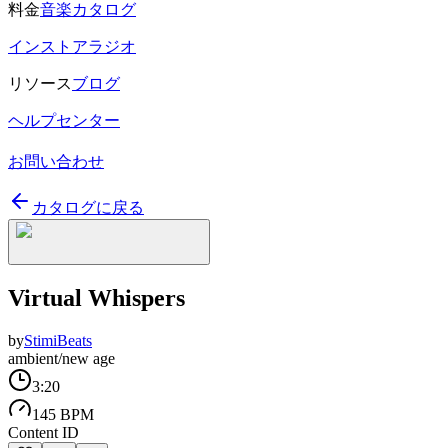
料金
音楽カタログ
インストアラジオ
リソース
ブログ
ヘルプセンター
お問い合わせ
カタログに戻る
Virtual Whispers
by
StimiBeats
ambient/new age
3:20
145 BPM
Content ID