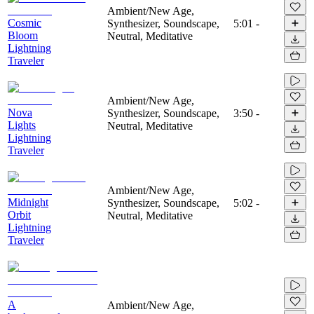
Ambient/New Age,
Cosmic
Synthesizer, Soundscape,
5:01
-
Bloom
Neutral, Meditative
Lightning
Traveler
Ambient/New Age,
Nova
Synthesizer, Soundscape,
3:50
-
Lights
Neutral, Meditative
Lightning
Traveler
Ambient/New Age,
Midnight
Synthesizer, Soundscape,
5:02
-
Orbit
Neutral, Meditative
Lightning
Traveler
A
Ambient/New Age,