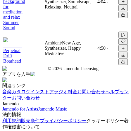
background
Synthesizer, Soundscape,
4:04
-
for
Relaxing, Neutral
meditation
and relax
Summer
Sound
Ambient/New Age,
Synthesizer, Happy,
4:50
-
Perpetual
Meditative
Drift
Boarhead
©
2026
Jamendo Licensing
アプリを入手
関連リンク
音楽カタログ
インストアラジオ
料金
お問い合わせ
ヘルプセン
ター
お問い合わせ
Jamendo
Jamendo for Artists
Jamendo Music
法的情報
利用規約
販売条件
プライバシーポリシー
クッキーポリシー
著
作権侵害について