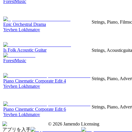
ForestMusic
Strings, Piano, Filmsc
Epic Orchestral Drama
Yevhen Lokhmatov
Is Folk Acoustic Guitar
Strings, Acousticguit
ForestMusic
Strings, Piano, Advert
Piano Cinematic Corporate Edit 4
Yevhen Lokhmatov
Strings, Piano, Advert
Piano Cinematic Corporate Edit 6
Yevhen Lokhmatov
©
2026
Jamendo Licensing
アプリを入手