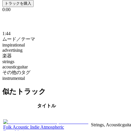
トラックを購入
0:00
1:44
ムード／テーマ
inspirational
advertising
楽器
strings
acousticguitar
その他のタグ
instrumental
似たトラック
タイトル
Strings, Acousticguita
Folk Acoustic Indie Atmospheric