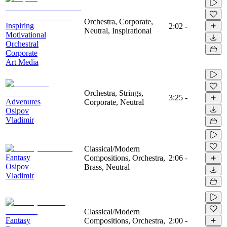
Orchestra, Corporate,
Inspiring
2:02
-
Neutral, Inspirational
Motivational
Orchestral
Corporate
Art Media
Orchestra, Strings,
3:25
-
Advenures
Corporate, Neutral
Osipov
Vladimir
Classical/Modern
Fantasy
Compositions, Orchestra,
2:06
-
Osipov
Brass, Neutral
Vladimir
Classical/Modern
Fantasy
Compositions, Orchestra,
2:00
-