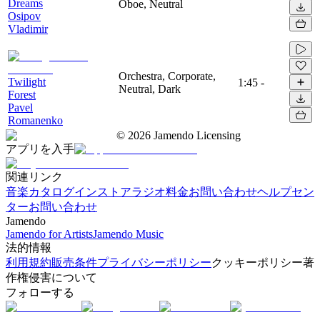
Dreams
Oboe, Neutral
Osipov
Vladimir
Orchestra, Corporate,
Twilight
1:45
-
Neutral, Dark
Forest
Pavel
Romanenko
©
2026
Jamendo Licensing
アプリを入手
関連リンク
音楽カタログ
インストアラジオ
料金
お問い合わせ
ヘルプセン
ター
お問い合わせ
Jamendo
Jamendo for Artists
Jamendo Music
法的情報
利用規約
販売条件
プライバシーポリシー
クッキーポリシー
著
作権侵害について
フォローする