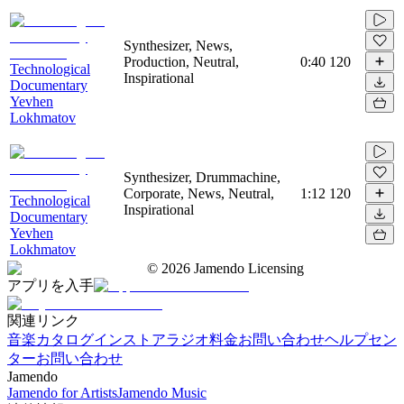
Synthesizer, News,
Production, Neutral,
0:40
120
Technological
Inspirational
Documentary
Yevhen
Lokhmatov
Synthesizer, Drummachine,
Corporate, News, Neutral,
1:12
120
Technological
Inspirational
Documentary
Yevhen
Lokhmatov
©
2026
Jamendo Licensing
アプリを入手
関連リンク
音楽カタログ
インストアラジオ
料金
お問い合わせ
ヘルプセン
ター
お問い合わせ
Jamendo
Jamendo for Artists
Jamendo Music