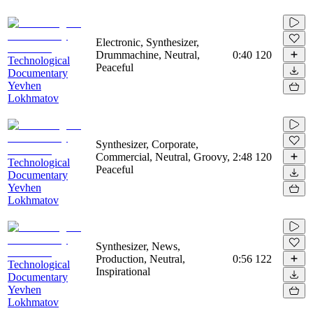
Electronic, Synthesizer,
Drummachine, Neutral,
0:40
120
Technological
Peaceful
Documentary
Yevhen
Lokhmatov
Synthesizer, Corporate,
Commercial, Neutral, Groovy,
2:48
120
Technological
Peaceful
Documentary
Yevhen
Lokhmatov
Synthesizer, News,
Production, Neutral,
0:56
122
Technological
Inspirational
Documentary
Yevhen
Lokhmatov