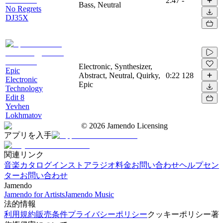
2:47
-
Bass, Neutral
No Regrets
DJ35X
Electronic, Synthesizer,
Epic
Abstract, Neutral, Quirky,
0:22
128
Electronic
Epic
Technology
Edit 8
Yevhen
Lokhmatov
©
2026
Jamendo Licensing
アプリを入手
関連リンク
音楽カタログ
インストアラジオ
料金
お問い合わせ
ヘルプセン
ター
お問い合わせ
Jamendo
Jamendo for Artists
Jamendo Music
法的情報
利用規約
販売条件
プライバシーポリシー
クッキーポリシー
著