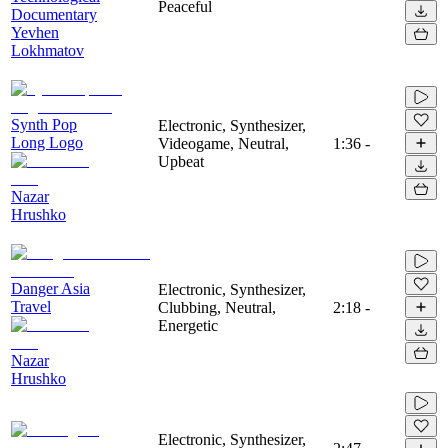
Peaceful
Documentary
Yevhen
Lokhmatov
Synth Pop
Electronic, Synthesizer,
Long Logo
Videogame, Neutral,
1:36
-
Upbeat
Nazar
Hrushko
Danger Asia
Electronic, Synthesizer,
Travel
Clubbing, Neutral,
2:18
-
Energetic
Nazar
Hrushko
Electronic, Synthesizer,